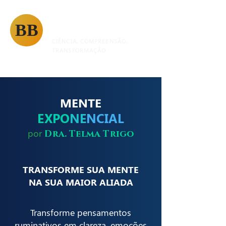
BeBrain
BB
CIÊNCIA, COMPREENSÃO,
TRANSFORMAÇÃO
MENTE
EXPO
NE
NCIAL
por
Dra. Telma Trigo
TRANSFORME SUA MENTE
NA SUA MAIOR ALIADA
Transforme pensamentos
ruminativos em clareza, emoções