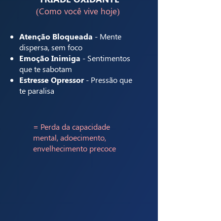
(Como você vive hoje)
Atenção Bloqueada
- Mente
dispersa, sem foco
Emoção Inimiga
- Sentimentos
que te sabotam
Estresse Opressor
- Pressão que
te paralisa
= Perda da capacidade
mental, adoecimento,
envelhecimento precoce