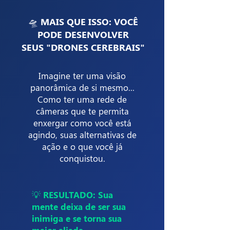
🛸
MAIS QUE ISSO: VOCÊ
PODE DESENVOLVER
SEUS "DRONES CEREBRAIS"
Imagine ter uma visão
panorâmica de si mesmo...
Como ter uma rede de
câmeras que te permita
enxergar como você está
agindo, suas alternativas de
ação e o que você já
conquistou.
💡 RESULTADO: Sua
mente deixa de ser sua
inimiga e se torna sua