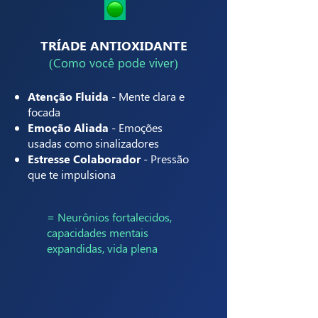
TRÍADE ANTIOXIDANTE
(Como você pode viver)
Atenção Fluida
- Mente clara e
focada
Emoção Aliada
- Emoções
usadas como sinalizadores
Estresse Colaborador
- Pressão
que te impulsiona
= Neurônios fortalecidos,
capacidades mentais
expandidas, vida plena