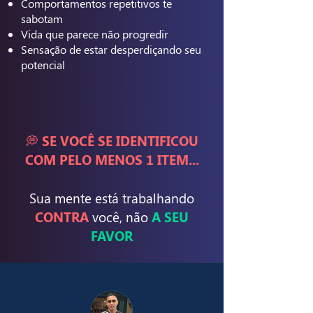
Comportamentos repetitivos te
sabotam
Vida que parece não progredir
Sensação de estar desperdiçando seu
potencial
💭 SE VOCÊ SE IDENTIFICOU
COM PELO MENOS 1 ITEM...
Sua mente está trabalhando
CONTRA
você, não
A SEU
FAVOR